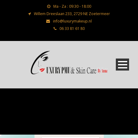
Ma - Za : 09:30 - 18:00
Willem Dreeslaan 233, 2729 NE Zoetermeer
info@luxurymakeup.nl
06 33 81 61 80